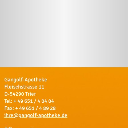
Gangolf-Apotheke
Fleischstrasse 11
D-54290 Trier
Tel:
+ 49 651 / 4 04 04
Fax: + 49 651 / 4 89 28
ihre@gangolf-apotheke.de