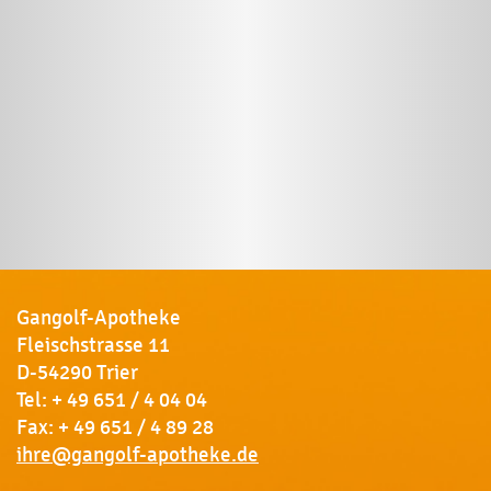
Gangolf-Apotheke
Fleischstrasse 11
D-54290 Trier
Tel:
+ 49 651 / 4 04 04
Fax: + 49 651 / 4 89 28
ihre@gangolf-apotheke.de