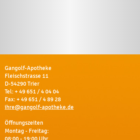
Gangolf-Apotheke
Fleischstrasse 11
D-54290 Trier
Tel:
+ 49 651 / 4 04 04
Fax: + 49 651 / 4 89 28
ihre@gangolf-apotheke.de
Öffnungszeiten
Montag - Freitag:
08:00 - 19:00 Uhr