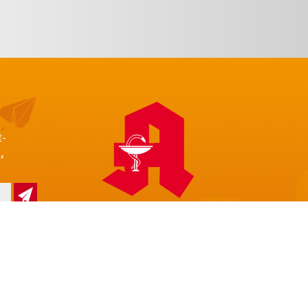
t-
,
z
Impressum