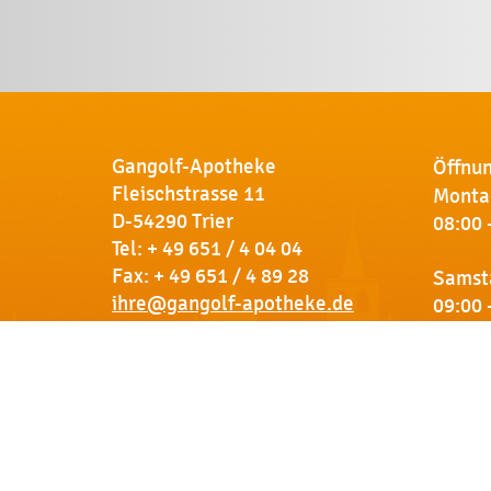
Gangolf-Apotheke
Öffnun
Fleischstrasse 11
Montag
D-54290 Trier
08:00 
Tel:
+ 49 651 / 4 04 04
Fax: + 49 651 / 4 89 28
Samst
ihre@gangolf-apotheke.de
09:00 
Kontakt
So finden