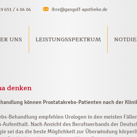
49 651 / 4 04 04
ihre@gangolf-apotheke.de
ER UNS
LEISTUNGSSPEKTRUM
NOTDIE
ha denken
handlung können Prostatakrebs-Patienten nach der Klinik
ebs-Behandlung empfehlen Urologen in den meisten Fällen
a-Aufenthalt. Nach Ansicht des Berufsverbands der Deuts
ogie sei das die beste Möglichkeit zur Überwindung körpe