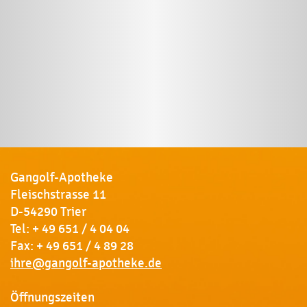
Gangolf-Apotheke
Fleischstrasse 11
D-54290 Trier
Tel:
+ 49 651 / 4 04 04
Fax: + 49 651 / 4 89 28
ihre@gangolf-apotheke.de
Öffnungszeiten