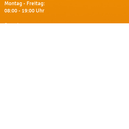
Montag - Freitag:
08:00 - 19:00 Uhr
Samstag:
09:00 - 18:00 Uhr
Newsletter
Erhalten Sie von uns Vorankündigungen zu Rabatt-
Aktionen, aktuelle Angebote, Produktinfos u.v.m.
Name