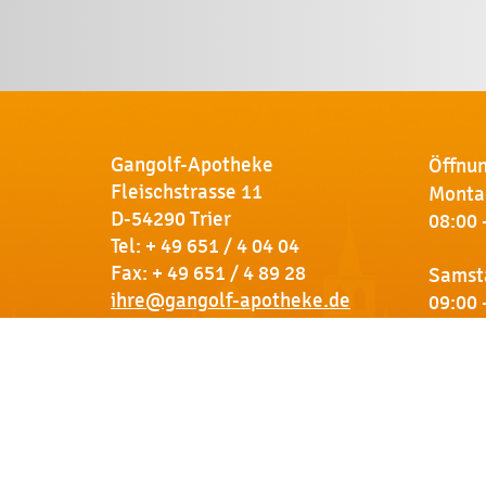
Gangolf-Apotheke
Öffnun
Fleischstrasse 11
Montag
D-54290 Trier
08:00 
Tel:
+ 49 651 / 4 04 04
Fax: + 49 651 / 4 89 28
Samst
ihre@gangolf-apotheke.de
09:00 
Kontakt
So finden