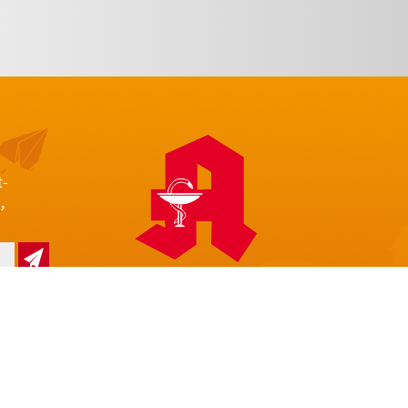
t-
,
z
Impressum