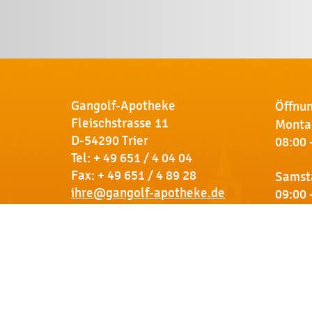
Gangolf-Apotheke
Öffnun
Fleischstrasse 11
Montag
D-54290 Trier
08:00 
Tel:
+ 49 651 / 4 04 04
Fax: + 49 651 / 4 89 28
Samst
ihre@gangolf-apotheke.de
09:00 
Kontakt
So finden