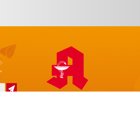
t-
,
z
Impressum