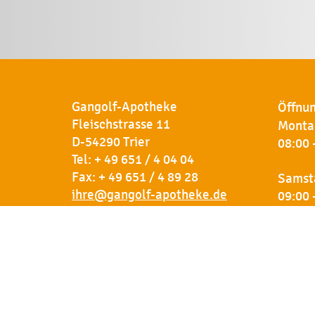
Gangolf-Apotheke
Öffnun
Fleischstrasse 11
Montag
D-54290 Trier
08:00 
Tel:
+ 49 651 / 4 04 04
Fax: + 49 651 / 4 89 28
Samst
ihre@gangolf-apotheke.de
09:00 
Kontakt
So finden