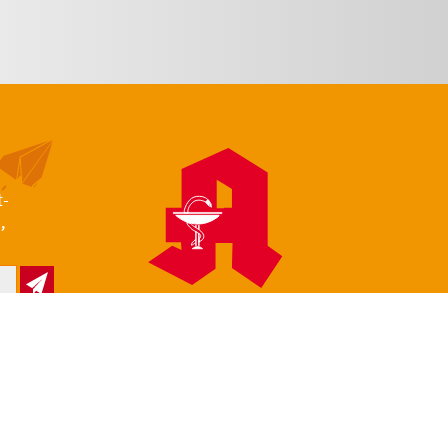
t-
,
z
Impressum