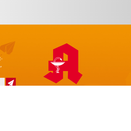
t-
,
z
Impressum