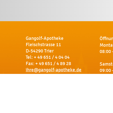
Gangolf-Apotheke
Öffnun
Fleischstrasse 11
Montag
D-54290 Trier
08:00 
Tel:
+ 49 651 / 4 04 04
Fax: + 49 651 / 4 89 28
Samst
ihre@gangolf-apotheke.de
09:00 
Kontakt
So finden