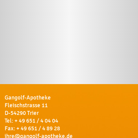
Gangolf-Apotheke
Fleischstrasse 11
D-54290 Trier
Tel:
+ 49 651 / 4 04 04
Fax: + 49 651 / 4 89 28
ihre@gangolf-apotheke.de