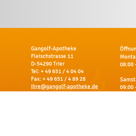
Gangolf-Apotheke
Öffnun
Fleischstrasse 11
Montag
D-54290 Trier
08:00 
Tel:
+ 49 651 / 4 04 04
Fax: + 49 651 / 4 89 28
Samst
ihre@gangolf-apotheke.de
09:00 
Kontakt
So finden