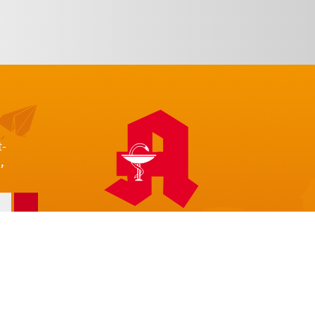
t-
,
z
Impressum