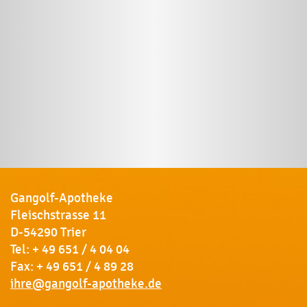
Gangolf-Apotheke
Fleischstrasse 11
D-54290 Trier
Tel:
+ 49 651 / 4 04 04
Fax: + 49 651 / 4 89 28
ihre@gangolf-apotheke.de