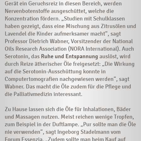
Gerät ein Geruchsreiz in diesen Bereich, werden
Nervenbotenstoffe ausgeschüttet, welche die
Konzentration fördern. „Studien mit Schulklassen
haben gezeigt, dass eine Mischung aus Zitrusölen und
Lavendel die Kinder aufmerksamer macht“, sagt
Professor Dietrich Wabner, Vorsitzender der National
Oils Research Association (NORA International). Auch
Serotonin, das
Ruhe und Entspannung
auslöst, wird
durch Reize ätherischer Öle freigesetzt: „Die Wirkung
auf die Serotonin-Ausschüttung konnte in
Computertomografien nachgewiesen werden“, sagt
Wabner. Das macht die Öle zudem für die Pflege und
die Palliativmedizin interessant.
Zu Hause lassen sich die Öle für Inhalationen, Bäder
und Massagen nutzen. Meist reichen wenige Tropfen,
zum Beispiel in der Duftlampe. „Pur sollte man die Öle
nie verwenden“, sagt Ingeborg Stadelmann vom
Forum Essenzia. „Zudem sollte man beim Kauf auf