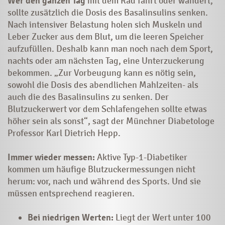
Wer den ganzen Tag
mit dem Rad fährt oder wandert,
sollte zusätzlich die Dosis des Basalinsulins senken.
Nach intensiver Belastung holen sich Muskeln und
Leber Zucker aus dem Blut, um die leeren Speicher
aufzufüllen. Deshalb kann man noch nach dem Sport,
nachts oder am nächsten Tag, eine Unterzuckerung
bekommen. „Zur Vorbeugung kann es nötig sein,
sowohl die Dosis des abendlichen Mahlzeiten- als
auch die des Basalinsulins zu senken. Der
Blutzuckerwert vor dem Schlafengehen sollte etwas
höher sein als sonst“, sagt der Münchner Diabetologe
Professor Karl Dietrich Hepp.
Immer wieder messen:
Aktive Typ-1-Diabetiker
kommen um häufige Blutzuckermessungen nicht
herum: vor, nach und während des Sports. Und sie
müssen entsprechend reagieren.
Bei niedrigen Werten:
Liegt der Wert unter 100