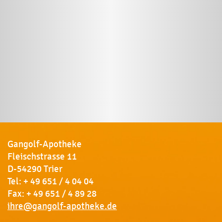
Gangolf-Apotheke
Fleischstrasse 11
D-54290 Trier
Tel:
+ 49 651 / 4 04 04
Fax: + 49 651 / 4 89 28
ihre@gangolf-apotheke.de