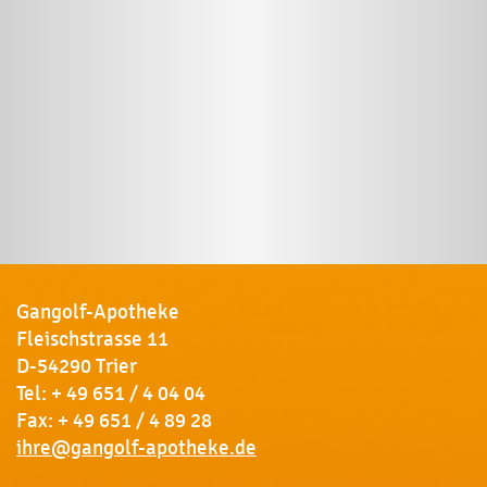
Gangolf-Apotheke
Fleischstrasse 11
D-54290 Trier
Tel:
+ 49 651 / 4 04 04
Fax: + 49 651 / 4 89 28
ihre@gangolf-apotheke.de