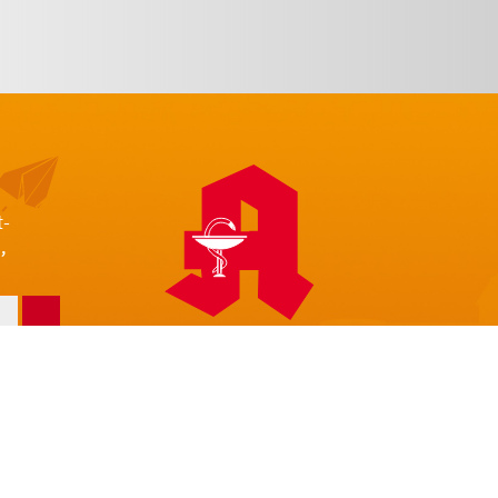
t-
,
z
Impressum