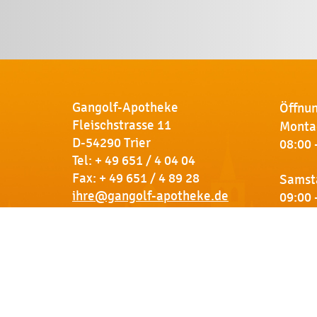
Gangolf-Apotheke
Öffnun
Fleischstrasse 11
Montag
D-54290 Trier
08:00 
Tel:
+ 49 651 / 4 04 04
Fax: + 49 651 / 4 89 28
Samst
ihre@gangolf-apotheke.de
09:00 
Kontakt
So finden