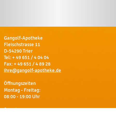
Gangolf-Apotheke
Fleischstrasse 11
D-54290 Trier
Tel:
+ 49 651 / 4 04 04
Fax: + 49 651 / 4 89 28
ihre@gangolf-apotheke.de
Öffnungszeiten
Montag - Freitag:
08:00 - 19:00 Uhr
Samstag:
09:00 - 18:00 Uhr