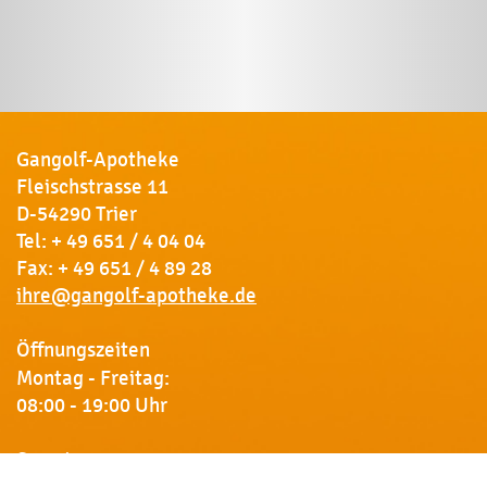
Gangolf-Apotheke
Fleischstrasse 11
D-54290 Trier
Tel:
+ 49 651 / 4 04 04
Fax: + 49 651 / 4 89 28
ihre@gangolf-apotheke.de
Öffnungszeiten
Montag - Freitag:
08:00 - 19:00 Uhr
Samstag:
09:00 - 18:00 Uhr