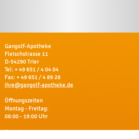
Gangolf-Apotheke
Fleischstrasse 11
D-54290 Trier
Tel:
+ 49 651 / 4 04 04
Fax: + 49 651 / 4 89 28
ihre@gangolf-apotheke.de
Öffnungszeiten
Montag - Freitag:
08:00 - 19:00 Uhr
Samstag: