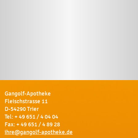
Gangolf-Apotheke
Fleischstrasse 11
D-54290 Trier
Tel:
+ 49 651 / 4 04 04
Fax: + 49 651 / 4 89 28
ihre@gangolf-apotheke.de